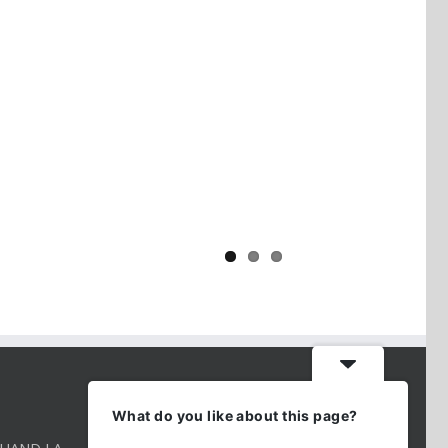
Yaïr Golan : une démocratie pour
un seul camp
CONTACT INFO
What do you like about this page?