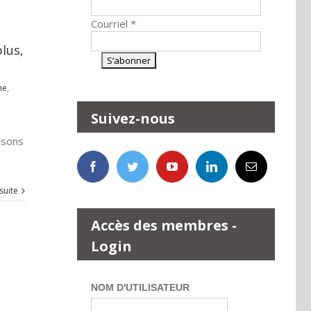
Courriel
*
plus,
me
,
Suivez-nous
isons
 suite
Accès des membres -
Login
NOM D'UTILISATEUR