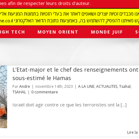
es afin de respecter leurs droits d'auteur.
redaction@israelmagazine.co.il סיק להשתמש בה, באמצעות כתובת הדואר האלקטרוני
IGH TECH
MOYEN ORIENT
MONDE JUIF
S
L’Etat-major et le chef des renseignements ont
sous-estimé le Hamas
Par
Andre
|
novembre 14th, 2023
|
A LA UNE
,
ACTUALITES
,
Tsahal
,
TSAHAL
|
0 commentaire
Israël doit agir contre ce que les terroristes ont la [...]
Lire la