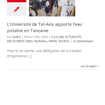
e l’eau potable
 Tanzanie
NE
ACTUALITES
UVERTE
Edito
os
SANTE
SOCIETE
L’Université de Tel-Aviv apporte l’eau
potable en Tanzanie
Par
Andre
|
février 13th, 2020
|
A LA UNE
,
ACTUALITES
,
DECOUVERTE
,
Edito
,
flashinfos
,
SANTE
,
SOCIETE
|
0 commentaire
Pour la 5e année, une délégation de la Faculté
d'Ingénierie [...]
Lire la suite