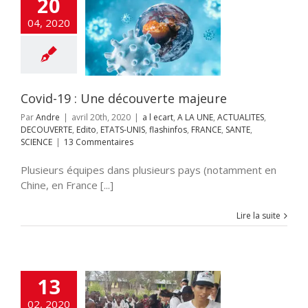
20
id-19 : Une
04, 2020
verte majeure
cart
A LA UNE
TES
DECOUVERTE
o
ETATS-UNIS
s
FRANCE
SANTE
SCIENCE
Covid-19 : Une découverte majeure
Par
Andre
|
avril 20th, 2020
|
a l ecart
,
A LA UNE
,
ACTUALITES
,
DECOUVERTE
,
Edito
,
ETATS-UNIS
,
flashinfos
,
FRANCE
,
SANTE
,
SCIENCE
|
13 Commentaires
Plusieurs équipes dans plusieurs pays (notamment en
Chine, en France [...]
Lire la suite
13
sité de Tel-Aviv
02, 2020