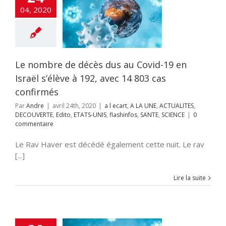
u Covid-19 en
04, 2020
’élève à 192, avec
 cas confirmés
cart
A LA UNE
TES
DECOUVERTE
o
ETATS-UNIS
os
SANTE
SCIENCE
Le nombre de décès dus au Covid-19 en
Israël s’élève à 192, avec 14 803 cas
confirmés
Par
Andre
|
avril 24th, 2020
|
a l ecart
,
A LA UNE
,
ACTUALITES
,
DECOUVERTE
,
Edito
,
ETATS-UNIS
,
flashinfos
,
SANTE
,
SCIENCE
|
0
commentaire
Le Rav Haver est décédé également cette nuit. Le rav
[...]
Lire la suite