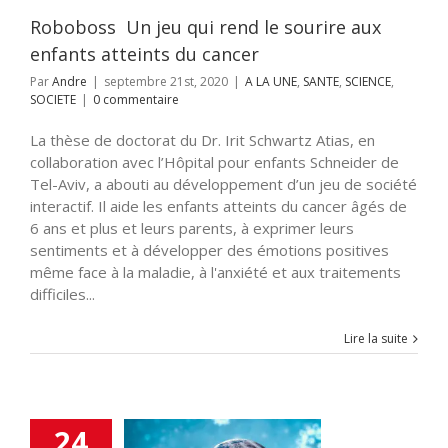
SOCIETE
Roboboss Un jeu qui rend le sourire aux
enfants atteints du cancer
Par
Andre
|
septembre 21st, 2020
|
A LA UNE
,
SANTE
,
SCIENCE
,
SOCIETE
|
0 commentaire
La thèse de doctorat du Dr. Irit Schwartz Atias, en
collaboration avec l’Hôpital pour enfants Schneider de
Tel-Aviv, a abouti au développement d’un jeu de société
interactif. Il aide les enfants atteints du cancer âgés de
6 ans et plus et leurs parents, à exprimer leurs
sentiments et à développer des émotions positives
même face à la maladie, à l'anxiété et aux traitements
difficiles...
Lire la suite
24
mbre de décès