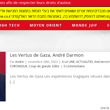
es afin de respecter leurs droits d'auteur.
redaction@israelmagazine.co.il סיק להשתמש בה, באמצעות כתובת הדואר האלקטרוני
IGH TECH
MOYEN ORIENT
MONDE JUIF
S
Les Vertus de Gaza, André Darmon
Par
Andre
|
novembre 28th, 2023
|
A LA UNE
,
ACTUALITES
,
Anti-terror
CHRONIQUE
,
Coup de gueule
,
Edito
|
0 commentaire
Les Vertus de Gaza Les expériences tragiques vécues dan
[...]
Lire la