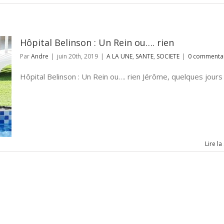
Hôpital Belinson : Un Rein ou…. rien
Par
Andre
|
juin 20th, 2019
|
A LA UNE
,
SANTE
,
SOCIETE
|
0 commenta
Hôpital Belinson : Un Rein ou…. rien Jérôme, quelques jours [
Lire la