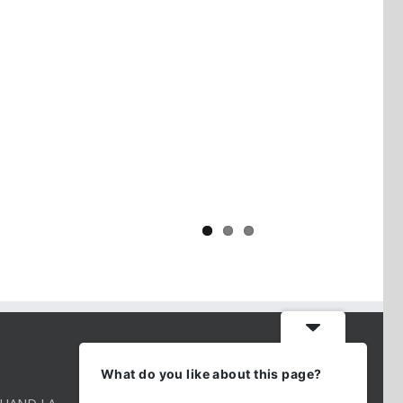
Yaïr Golan : une démocratie pour
un seul camp
CONTACT INFO
What do you like about this page?