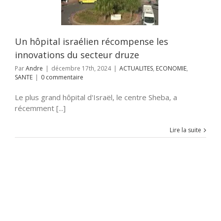
ITES
ECONOMIE
SANTE
Un hôpital israélien récompense les
innovations du secteur druze
Par
Andre
|
décembre 17th, 2024
|
ACTUALITES
,
ECONOMIE
,
SANTE
|
0 commentaire
Le plus grand hôpital d'Israël, le centre Sheba, a
récemment [...]
Lire la suite