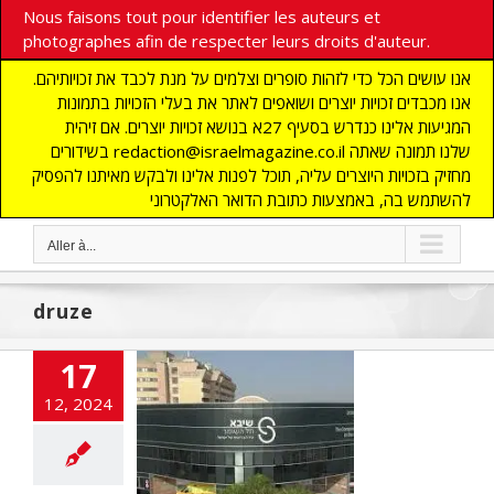
Nous faisons tout pour identifier les auteurs et
photographes afin de respecter leurs droits d'auteur.
אנו עושים הכל כדי לזהות סופרים וצלמים על מנת לכבד את זכויותיהם.
אנו מכבדים זכויות יוצרים ושואפים לאתר את בעלי הזכויות בתמונות
המגיעות אלינו כנדרש בסעיף 27א בנושא זכויות יוצרים. אם זיהית
בשידורים redaction@israelmagazine.co.il שלנו תמונה שאתה
מחזיק בזכויות היוצרים עליה, תוכל לפנות אלינו ולבקש מאיתנו להפסיק
להשתמש בה, באמצעות כתובת הדואר האלקטרוני
Aller à...
druze
17
12, 2024
ital israélien
ompense les
ovations du
teur druze