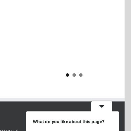
Yaïr Golan : une démocratie pour
un seul camp
CONTACT INFO
What do you like about this page?