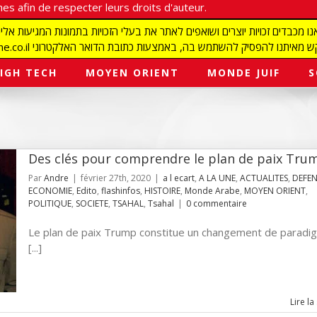
es afin de respecter leurs droits d'auteur.
redaction@israelmagazine.co.il סיק להשתמש בה, באמצעות כתובת הדואר האלקטרוני
IGH TECH
MOYEN ORIENT
MONDE JUIF
S
Des clés pour comprendre le plan de paix Tru
Par
Andre
|
février 27th, 2020
|
a l ecart
,
A LA UNE
,
ACTUALITES
,
DEFEN
ECONOMIE
,
Edito
,
flashinfos
,
HISTOIRE
,
Monde Arabe
,
MOYEN ORIENT
,
POLITIQUE
,
SOCIETE
,
TSAHAL
,
Tsahal
|
0 commentaire
Le plan de paix Trump constitue un changement de paradi
[...]
Lire la