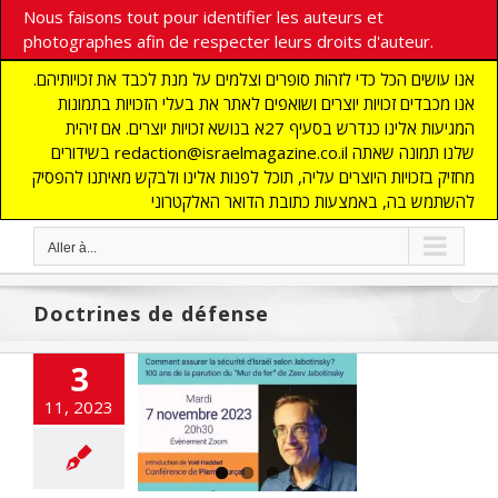
Nous faisons tout pour identifier les auteurs et
photographes afin de respecter leurs droits d'auteur.
אנו עושים הכל כדי לזהות סופרים וצלמים על מנת לכבד את זכויותיהם.
אנו מכבדים זכויות יוצרים ושואפים לאתר את בעלי הזכויות בתמונות
המגיעות אלינו כנדרש בסעיף 27א בנושא זכויות יוצרים. אם זיהית
בשידורים redaction@israelmagazine.co.il שלנו תמונה שאתה
מחזיק בזכויות היוצרים עליה, תוכל לפנות אלינו ולבקש מאיתנו להפסיק
להשתמש בה, באמצעות כתובת הדואר האלקטרוני
Aller à...
Doctrines de défense
3
’Acier ou Mur
11, 2023
, Pierre Itzhak
t, 7 novembre
2023
Non classé