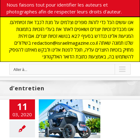
Nous faisons tout pour identifier les auteurs et
photographes afin de respecter leurs droits d'auteur.
אנו עושים הכל כדי לזהות סופרים וצלמים על מנת לכבד את זכויותיהם.
אנו מכבדים זכויות יוצרים ושואפים לאתר את בעלי הזכויות בתמונות
המגיעות אלינו כנדרש בסעיף 27א בנושא זכויות יוצרים. אם זיהית
בשידורים redaction@israelmagazine.co.il שלנו תמונה שאתה
מחזיק בזכויות היוצרים עליה, תוכל לפנות אלינו ולבקש מאיתנו להפסיק
להשתמש בה, באמצעות כתובת הדואר האלקטרוני
Aller à...
d’entretien
ne voiture
11
enne qui résout
03, 2020
problèmes de
tionnement
cart
A LA UNE
ITES
ECONOMIE
ections
flashinfos