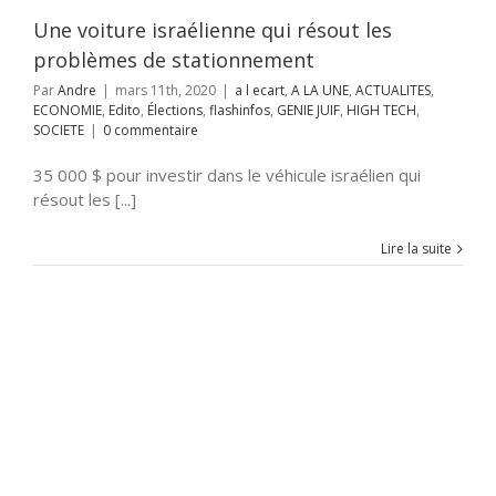
JUIF
HIGH TECH
Une voiture israélienne qui résout les
SOCIETE
problèmes de stationnement
Par
Andre
|
mars 11th, 2020
|
a l ecart
,
A LA UNE
,
ACTUALITES
,
ECONOMIE
,
Edito
,
Élections
,
flashinfos
,
GENIE JUIF
,
HIGH TECH
,
SOCIETE
|
0 commentaire
35 000 $ pour investir dans le véhicule israélien qui
résout les [...]
Lire la suite