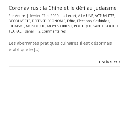
RIENT
POLITIQUE
SOCIETE
TSAHAL
Coronavirus : la Chine et le défi au Judaïsme
Tsahal
Par
Andre
|
février 27th, 2020
|
a l ecart
,
A LA UNE
,
ACTUALITES
,
DECOUVERTE
,
DEFENSE
,
ECONOMIE
,
Edito
,
Élections
,
flashinfos
,
JUDAISME
,
MONDE JUIF
,
MOYEN ORIENT
,
POLITIQUE
,
SANTE
,
SOCIETE
,
TSAHAL
,
Tsahal
|
2 Commentaires
Les aberrantes pratiques culinaires Il est désormais
établi que le [...]
Lire la suite