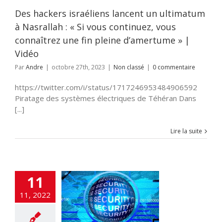
Vidéo
Non classé
Des hackers israéliens lancent un ultimatum
à Nasrallah : « Si vous continuez, vous
connaîtrez une fin pleine d’amertume » |
Vidéo
Par
Andre
|
octobre 27th, 2023
|
Non classé
|
0 commentaire
https://twitter.com/i/status/1717246953484906592
Piratage des systèmes électriques de Téhéran Dans
[...]
Lire la suite
11
 Israël aide le
11, 2022
à construire sa
ersécurité ?
NE
ACTUALITES