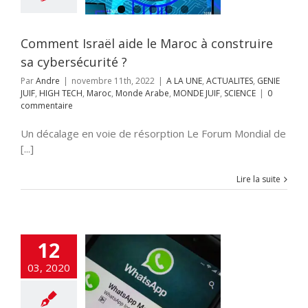
JUIF
HIGH TECH
Monde Arabe
 JUIF
SCIENCE
Comment Israël aide le Maroc à construire
sa cybersécurité ?
Par
Andre
|
novembre 11th, 2022
|
A LA UNE
,
ACTUALITES
,
GENIE
JUIF
,
HIGH TECH
,
Maroc
,
Monde Arabe
,
MONDE JUIF
,
SCIENCE
|
0
commentaire
Un décalage en voie de résorption Le Forum Mondial de
[...]
Lire la suite
12
 société de
ciels espions
03, 2020
enne accusée de
ge de WhatsApp
cart
A LA UNE