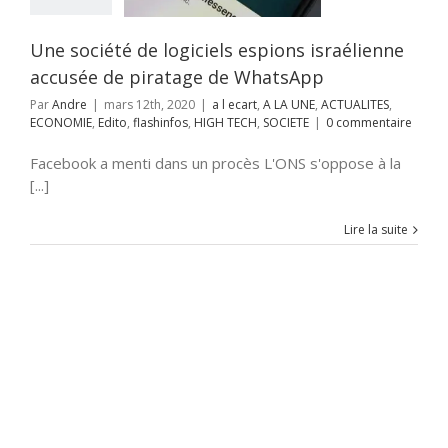
ITES
ECONOMIE
flashinfos
HIGH
CH
SOCIETE
Une société de logiciels espions israélienne
accusée de piratage de WhatsApp
Par
Andre
|
mars 12th, 2020
|
a l ecart
,
A LA UNE
,
ACTUALITES
,
ECONOMIE
,
Edito
,
flashinfos
,
HIGH TECH
,
SOCIETE
|
0 commentaire
Facebook a menti dans un procès L'ONS s'oppose à la
[...]
Lire la suite