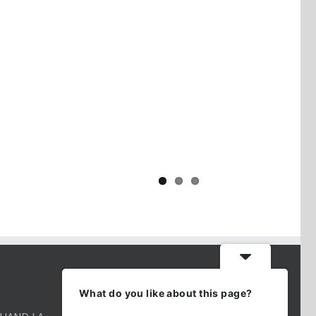
Yaïr Golan : une démocratie pour
un seul camp
CONTACT INFO
What do you like about this page?