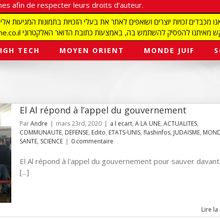
es afin de respecter leurs droits d'auteur.
redaction@israelmagazine.co.il סיק להשתמש בה, באמצעות כתובת הדואר האלקטרוני
IGH TECH
MOYEN ORIENT
MONDE JUIF
S
El Al répond à l’appel du gouvernement
Par
Andre
|
mars 23rd, 2020
|
a l ecart
,
A LA UNE
,
ACTUALITES
,
COMMUNAUTE
,
DEFENSE
,
Edito
,
ETATS-UNIS
,
flashinfos
,
JUDAISME
,
MONDE
SANTE
,
SCIENCE
|
0 commentaire
El Al répond à l'appel du gouvernement pour sauver davan
[...]
Lire la