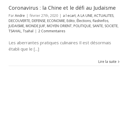
RIENT
POLITIQUE
SOCIETE
TSAHAL
Coronavirus : la Chine et le défi au Judaïsme
Tsahal
Par
Andre
|
février 27th, 2020
|
a l ecart
,
A LA UNE
,
ACTUALITES
,
DECOUVERTE
,
DEFENSE
,
ECONOMIE
,
Edito
,
Élections
,
flashinfos
,
JUDAISME
,
MONDE JUIF
,
MOYEN ORIENT
,
POLITIQUE
,
SANTE
,
SOCIETE
,
TSAHAL
,
Tsahal
|
2 Commentaires
Les aberrantes pratiques culinaires Il est désormais
établi que le [...]
Lire la suite