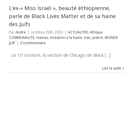
on à la haine
Iran
L’ex-« Miss Israël », beauté éthiopienne,
ce
MONDE JUIF
parle de Black Lives Matter et de sa haine
des Juifs
Par
Andre
|
octobre 25th, 2023
|
ACTUALITES
,
Afrique
,
COMMUNAUTE
,
Hamas
,
Incitation à la haine
,
Iran
,
Justice
,
MONDE
JUIF
|
0 commentaire
Le 10 octobre, la section de Chicago de Black [...]
Lire la suite