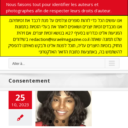
Nous faisons tout pour identifier les auteurs et
photographes afin de respecter leurs droits d'auteur.
אנו עושים הכל כדי לזהות סופרים וצלמים על מנת לכבד את זכויותיהם.
אנו מכבדים זכויות יוצרים ושואפים לאתר את בעלי הזכויות בתמונות
המגיעות אלינו כנדרש בסעיף 27א בנושא זכויות יוצרים. אם זיהית
בשידורים redaction@israelmagazine.co.il שלנו תמונה שאתה
מחזיק בזכויות היוצרים עליה, תוכל לפנות אלינו ולבקש מאיתנו להפסיק
להשתמש בה, באמצעות כתובת הדואר האלקטרוני
Aller à...
Consentement
 Miss Israël »,
25
 éthiopienne,
10, 2023
de Black Lives
 et de sa haine
des Juifs
LITES
Afrique
UNAUTE
Hamas