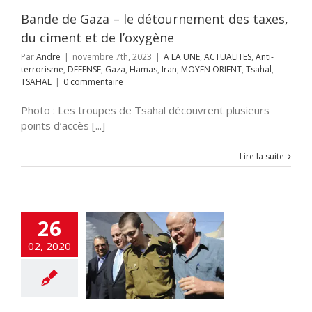
amas
Iran
MOYEN
Tsahal
TSAHAL
Bande de Gaza – le détournement des taxes,
du ciment et de l’oxygène
Par
Andre
|
novembre 7th, 2023
|
A LA UNE
,
ACTUALITES
,
Anti-
terrorisme
,
DEFENSE
,
Gaza
,
Hamas
,
Iran
,
MOYEN ORIENT
,
Tsahal
,
TSAHAL
|
0 commentaire
Photo : Les troupes de Tsahal découvrent plusieurs
points d’accès [...]
Lire la suite
 dix ans, Guilad
26
, le prix de la
02, 2020
liberté
cart
A LA UNE
LITES
DEFENSE
lashinfos
MONDE
MOYEN ORIENT
UE
SANTE
Tsahal