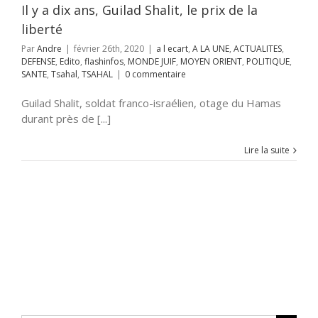
Il y a dix ans, Guilad Shalit, le prix de la
TSAHAL
liberté
Par
Andre
|
février 26th, 2020
|
a l ecart
,
A LA UNE
,
ACTUALITES
,
DEFENSE
,
Edito
,
flashinfos
,
MONDE JUIF
,
MOYEN ORIENT
,
POLITIQUE
,
SANTE
,
Tsahal
,
TSAHAL
|
0 commentaire
Guilad Shalit, soldat franco-israélien, otage du Hamas
durant près de [...]
Lire la suite