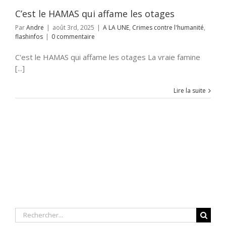
C’est le HAMAS qui affame les otages
Par
Andre
|
août 3rd, 2025
|
A LA UNE
,
Crimes contre l'humanité
,
flashinfos
|
0 commentaire
C'est le HAMAS qui affame les otages La vraie famine
[...]
Lire la suite
Rechercher: