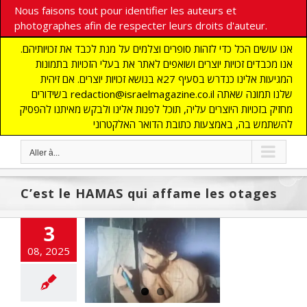
Nous faisons tout pour identifier les auteurs et
photographes afin de respecter leurs droits d'auteur.
אנו עושים הכל כדי לזהות סופרים וצלמים על מנת לכבד את זכויותיהם.
אנו מכבדים זכויות יוצרים ושואפים לאתר את בעלי הזכויות בתמונות
המגיעות אלינו כנדרש בסעיף 27א בנושא זכויות יוצרים. אם זיהית
בשידורים redaction@israelmagazine.co.il שלנו תמונה שאתה
מחזיק בזכויות היוצרים עליה, תוכל לפנות אלינו ולבקש מאיתנו להפסיק
להשתמש בה, באמצעות כתובת הדואר האלקטרוני
Aller à...
C’est le HAMAS qui affame les otages
3
08, 2025
 le HAMAS qui
me les otages
NE
Crimes contre
anité
flashinfos