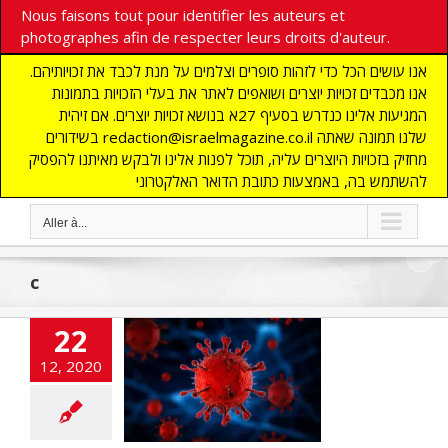
Nous faisons tout pour identifier les auteurs et
photographes afin de respecter leurs droits d'auteur.
אנו עושים הכל כדי לזהות סופרים וצלמים על מנת לכבד את זכויותיהם.
אנו מכבדים זכויות יוצרים ושואפים לאתר את בעלי הזכויות בתמונות
המגיעות אלינו כנדרש בסעיף 27א בנושא זכויות יוצרים. אם זיהית
בשידורים redaction@israelmagazine.co.il שלנו תמונה שאתה
מחזיק בזכויות היוצרים עליה, תוכל לפנות אלינו ולבקש מאיתנו להפסיק
להשתמש בה, באמצעות כתובת הדואר האלקטרוני
Aller à...
c
22
campagne de
12, 2020
cination en
nt protégé et
n de retraite
ommence