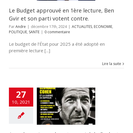
ITIQUE
SANTE
Le Budget approuvé en 1ère lecture, Ben
Gvir et son parti votent contre.
Par
Andre
|
décembre 17th, 2024
|
ACTUALITES
,
ECONOMIE
,
POLITIQUE
,
SANTE
|
0 commentaire
Le budget de l’État pour 2025 a été adopté en
première lecture [...]
Lire la suite
27
lques jours du
10, 2021
ucial du Budget
2020-2021
UNE
flashinfos
TIQUE
SOCIETE