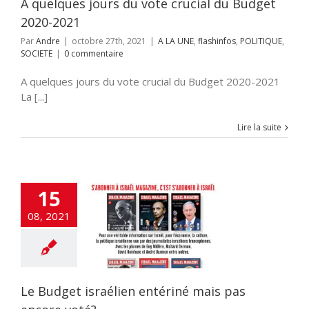
A quelques jours du vote crucial du Budget
2020-2021
Par
Andre
|
octobre 27th, 2021
|
A LA UNE
,
flashinfos
,
POLITIQUE
,
SOCIETE
|
0 commentaire
A quelques jours du vote crucial du Budget 2020-2021
La [...]
Lire la suite
15
08, 2021
dget israélien
riné mais pas
core voté?
UNE
ECONOMIE
Le Budget israélien entériné mais pas