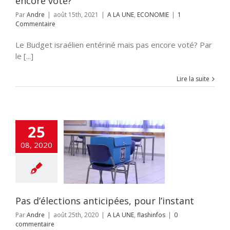
encore voté?
Par
Andre
|
août 15th, 2021
|
A LA UNE
,
ECONOMIE
|
1
Commentaire
Le Budget israélien entériné mais pas encore voté? Par
le [...]
Lire la suite
25
08, 2020
 d’élections
cipées, pour
l’instant
 UNE
flashinfos
Pas d’élections anticipées, pour l’instant
Par
Andre
|
août 25th, 2020
|
A LA UNE
,
flashinfos
|
0
commentaire