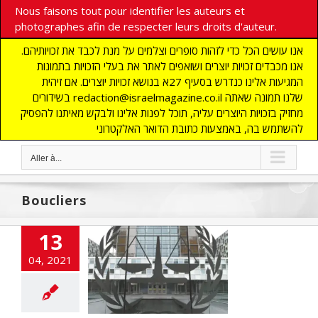
Nous faisons tout pour identifier les auteurs et
photographes afin de respecter leurs droits d'auteur.
אנו עושים הכל כדי לזהות סופרים וצלמים על מנת לכבד את זכויותיהם.
אנו מכבדים זכויות יוצרים ושואפים לאתר את בעלי הזכויות בתמונות
המגיעות אלינו כנדרש בסעיף 27א בנושא זכויות יוצרים. אם זיהית
בשידורים redaction@israelmagazine.co.il שלנו תמונה שאתה
מחזיק בזכויות היוצרים עליה, תוכל לפנות אלינו ולבקש מאיתנו להפסיק
להשתמש בה, באמצעות כתובת הדואר האלקטרוני
Aller à...
Boucliers
13
 « Boucliers
04, 2021
 » au cœur des
débats
 UNE
DEFENSE
os
MOYEN ORIENT