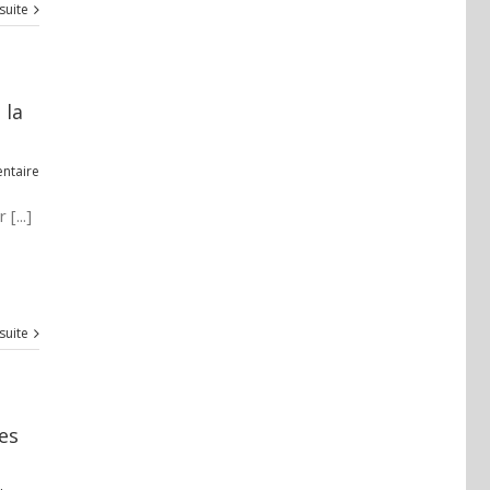
 suite
 la
ntaire
[...]
 suite
es