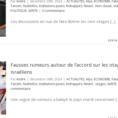
Par
Andre
|
décembre 20th, 2024
|
ACTUALITES
,
Alya
,
ECONOMIE
,
Fata
Tanzim
,
flashinfos
,
Institutions Juives
,
Kidnappés
,
News1
,
Non classé
,
ot
POLITIQUE
,
SANTE
|
0 commentaire
Les discussions en vue de faire libérer les cent otages [...]
Lire la
Fausses rumeurs autour de l’accord sur les ota
israéliens
Par
Andre
|
décembre 18th, 2024
|
ACTUALITES
,
Alya
,
ECONOMIE
,
Fata
Tanzim
,
flashinfos
,
Institutions Juives
,
Kidnappés
,
News1
,
otages
,
SANTE
commentaire
Une vague de rumeurs a balayé le pays mardi concernant [..