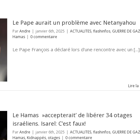
Le Pape aurait un problème avec Netanyahou
Par
Andre
|
janvier 6th, 2025
|
ACTUALITES
,
flashinfos
,
GUERRE DE GA
Hamas
|
0 commentaire
Le Pape François a déclaré lors d'une rencontre avec un [...]
Lire la
Le Hamas »accepterait’ de libérer 34 otages
israéliens. Isarel: C’est faux!
Par
Andre
|
janvier 6th, 2025
|
ACTUALITES
,
flashinfos
,
GUERRE DE GA
Hamas
,
Kidnappés
,
otages
|
0 commentaire