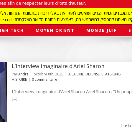
es afin de respecter leurs droits d'auteur.
redaction@israelmagazine.co.il סיק להשתמש בה, באמצעות כתובת הדואר האלקטרוני
IGH TECH
MOYEN ORIENT
MONDE JUIF
S
L’Interview imaginaire d’Ariel Sharon
Par
Andre
|
octobre 8th, 2025
|
A LA UNE
,
DEFENSE
,
ETATS-UNIS
,
HISTOIRE
|
0 commentaire
L’Interview imaginaire d’Ariel Sharon Ariel Sharon : “Un peup
[...]
Lire la