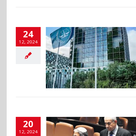
24
12, 2024
tre Netanyahou et
le huitième front
flashinfos
20
12, 2024