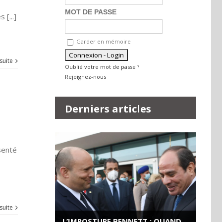
MOT DE PASSE
[...]
Garder en mémoire
 suite
Oublié votre mot de passe ?
Rejoignez-nous
Derniers articles
senté
 suite
L’IMPOSTURE BENNETT : QUAND