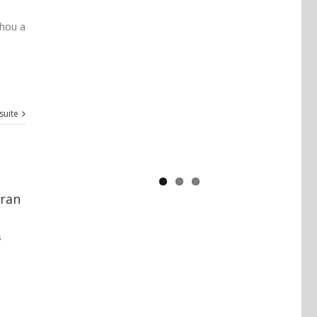
ahou a
Yaïr Golan : une démocratie pour
un seul camp
 suite
Iran
s