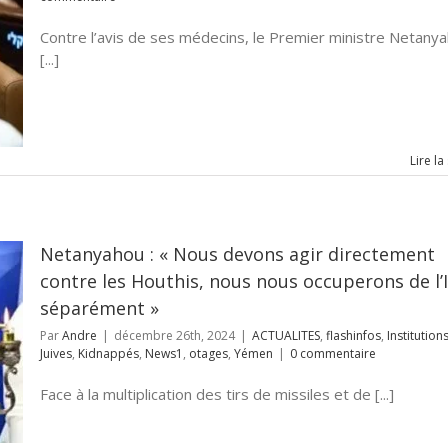
Contre l’avis de ses médecins, le Premier ministre Netany
[...]
Lire la
Netanyahou : « Nous devons agir directement
contre les Houthis, nous nous occuperons de l’
séparément »
Par
Andre
|
décembre 26th, 2024
|
ACTUALITES
,
flashinfos
,
Institution
Juives
,
Kidnappés
,
News1
,
otages
,
Yémen
|
0 commentaire
Face à la multiplication des tirs de missiles et de [...]