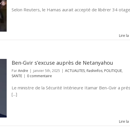
Selon Reuters, le Hamas aurait accepté de libérer 34 otages 
Lire la
Ben-Gvir s’excuse auprès de Netanyahou
Par
Andre
|
janvier 5th, 2025
|
ACTUALITES
,
flashinfos
,
POLITIQUE
,
SANTE
|
0 commentaire
Le ministre de la Sécurité Intérieure Itamar Ben-Gvir a pré
[...]
Lire la