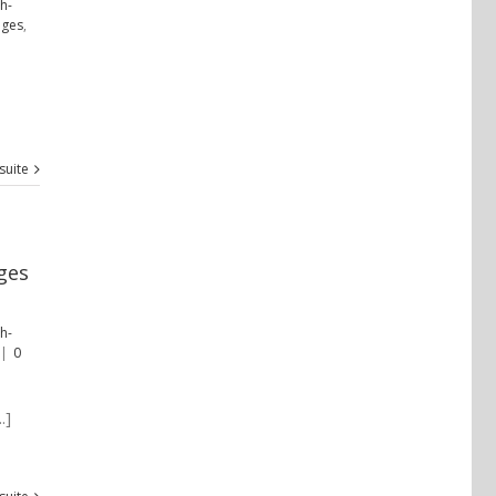
h-
ages
,
 suite
ges
h-
|
0
.]