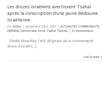
tie
Droit
Tsahal
Les druzes israéliens avertissent Tsahal
TSAHAL
après la conscription d’une jeune Bédouine
Israélienne
Par
Andre
|
septembre 23rd, 2023
|
ACTUALITES
,
COMMUNAUTE
,
DEFENSE
,
Démocratie
,
Droit
,
Tsahal
,
TSAHAL
|
0 commentaire
Cheikh Muwafaq Tarif, dirigeant de la communauté
druze d’Israël [...]
Lire la suite