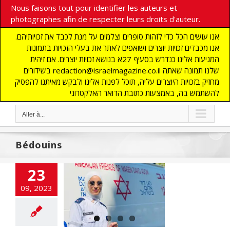
Nous faisons tout pour identifier les auteurs et
photographes afin de respecter leurs droits d'auteur.
אנו עושים הכל כדי לזהות סופרים וצלמים על מנת לכבד את זכויותיהם.
אנו מכבדים זכויות יוצרים ושואפים לאתר את בעלי הזכויות בתמונות
המגיעות אלינו כנדרש בסעיף 27א בנושא זכויות יוצרים. אם זיהית
בשידורים redaction@israelmagazine.co.il שלנו תמונה שאתה
מחזיק בזכויות היוצרים עליה, תוכל לפנות אלינו ולבקש מאיתנו להפסיק
להשתמש בה, באמצעות כתובת הדואר האלקטרוני
Aller à...
Bédouins
uzes israéliens
23
issent Tsahal
09, 2023
la conscription
jeune Bédouine
sraélienne
CTUALITES
NAUTE
DEFENSE