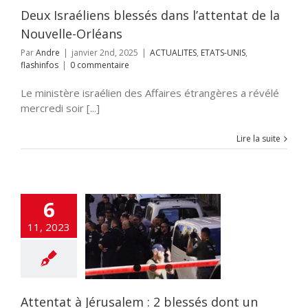
Deux Israéliens blessés dans l’attentat de la
Nouvelle-Orléans
Par
Andre
|
janvier 2nd, 2025
|
ACTUALITES
,
ETATS-UNIS
,
flashinfos
|
0 commentaire
Le ministère israélien des Affaires étrangères a révélé
mercredi soir [...]
Lire la suite
6
t à Jérusalem :
essés dont un
11, 2023
chez les Gardes-
rontières
NE
ACTUALITES
i-terrorisme
UNAUTE
Hamas
on à la haine
Iran
Attentat à Jérusalem : 2 blessés dont un