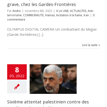
grave, chez les Gardes-Frontières
Par
Andre
|
novembre 6th, 2023
|
A LA UNE
,
ACTUALITES
,
Anti-
terrorisme
,
COMMUNAUTE
,
Hamas
,
Incitation à la haine
,
Iran
|
0
commentaire
OLYMPUS DIGITAL CAMERA Un combattant du Magav
(Garde-forntières) [...]
Lire la suite
8
ème attentat
05, 2022
nien contre des
ens depuis le 22
mars.
Non classé
Sixième attentat palestinien contre des