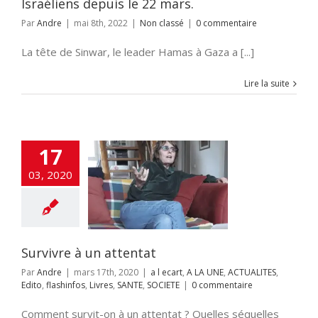
Israéliens depuis le 22 mars.
Par
Andre
|
mai 8th, 2022
|
Non classé
|
0 commentaire
La tête de Sinwar, le leader Hamas à Gaza a [...]
Lire la suite
17
03, 2020
e à un attentat
cart
A LA UNE
ALITES
Edito
os
Livres
SANTE
SOCIETE
Survivre à un attentat
Par
Andre
|
mars 17th, 2020
|
a l ecart
,
A LA UNE
,
ACTUALITES
,
Edito
,
flashinfos
,
Livres
,
SANTE
,
SOCIETE
|
0 commentaire
Comment survit-on à un attentat ? Quelles séquelles