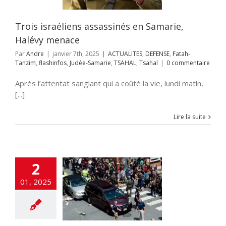
Samarie
TSAHAL
Tsahal
Trois israéliens assassinés en Samarie,
Halévy menace
Par
Andre
|
janvier 7th, 2025
|
ACTUALITES
,
DEFENSE
,
Fatah-
Tanzim
,
flashinfos
,
Judée-Samarie
,
TSAHAL
,
Tsahal
|
0 commentaire
Après l’attentat sanglant qui a coûté la vie, lundi matin,
[...]
Lire la suite
2
raéliens blessés
01, 2025
’attentat de la
elle-Orléans
ITES
ETATS-UNIS
flashinfos