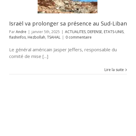
ollah
TSAHAL
Israël va prolonger sa présence au Sud-Liban
Par
Andre
|
janvier 5th, 2025
|
ACTUALITES
,
DEFENSE
,
ETATS-UNIS
,
flashinfos
,
Hezbollah
,
TSAHAL
|
0 commentaire
Le général américain Jasper Jeffers, responsable du
comité de mise [...]
Lire la suite