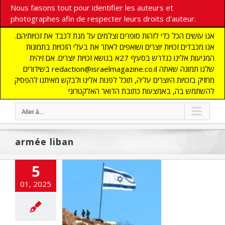
Nous faisons tout pour identifier les auteurs et
photographes afin de respecter leurs droits d'auteur.
אנו עושים הכל כדי לזהות סופרים וצלמים על מנת לכבד את זכויותיהם.
אנו מכבדים זכויות יוצרים ושואפים לאתר את בעלי הזכויות בתמונות
המגיעות אלינו כנדרש בסעיף 27א בנושא זכויות יוצרים. אם זיהית
בשידורים redaction@israelmagazine.co.il שלנו תמונה שאתה
מחזיק בזכויות היוצרים עליה, תוכל לפנות אלינו ולבקש מאיתנו להפסיק
להשתמש בה, באמצעות כתובת הדואר האלקטרוני
Aller à...
armée liban
5
01, 2025
va prolonger sa
e au Sud-Liban
LITES
DEFENSE
UNIS
flashinfos