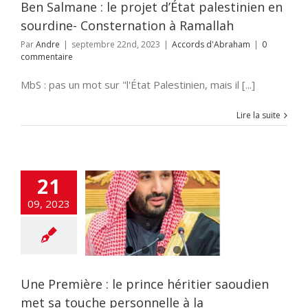
Ben Salmane : le projet d’État palestinien en
sourdine- Consternation à Ramallah
Par
Andre
|
septembre 22nd, 2023
|
Accords d'Abraham
|
0
commentaire
MbS : pas un mot sur "l'État Palestinien, mais il [...]
Lire la suite
Première : le
21
nce héritier
dien met sa
09, 2023
 personnelle à
malisation avec
Israël
NE
ACTUALITES
atie
ETATS-UNIS
 Arabe
MOYEN
Une Première : le prince héritier saoudien
ORIENT
met sa touche personnelle à la