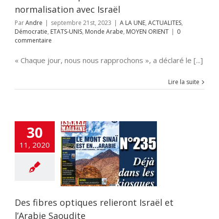
normalisation avec Israël
Par
Andre
|
septembre 21st, 2023
|
A LA UNE
,
ACTUALITES
,
Démocratie
,
ETATS-UNIS
,
Monde Arabe
,
MOYEN ORIENT
|
0
commentaire
« Chaque jour, nous nous rapprochons », a déclaré le [...]
Lire la suite
30
11, 2020
ibres optiques
ront Israël et
abie Saoudite
 UNE
DEFENSE
OMIE
flashinfos
Des fibres optiques relieront Israël et
l’Arabie Saoudite