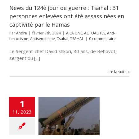
News du 124è jour de guerre : Tsahal : 31
personnes enlevées ont été assassinées en
captivité par le Hamas
Par
Andre
|
février 7th, 2024
|
A LA UNE
,
ACTUALITES
,
Anti-
terrorisme
,
Antisémitisme
,
Tsahal
,
TSAHAL
|
0 commentaire
Le Sergent-chef David Shkori, 30 ans, de Rehovot,
sergent du [...]
Lire la suite
1
des de l’Iran au
se vantent de
11, 2023
 sur Eilat et
nt du doigt les
 Golfe (Accords
’Abraham)
NE
ACTUALITES