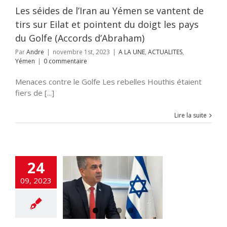
Yémen
Les séides de l’Iran au Yémen se vantent de
tirs sur Eilat et pointent du doigt les pays
du Golfe (Accords d’Abraham)
Par
Andre
|
novembre 1st, 2023
|
A LA UNE
,
ACTUALITES
,
Yémen
|
0 commentaire
Menaces contre le Golfe Les rebelles Houthis étaient
fiers de [...]
Lire la suite
u sept » nations
manes en lice
24
paix avec Israël
09, 2023
es Saoudiens (E.
Cohen)
rds d'Abraham
LITES
DEFENSE
cratie
Droit