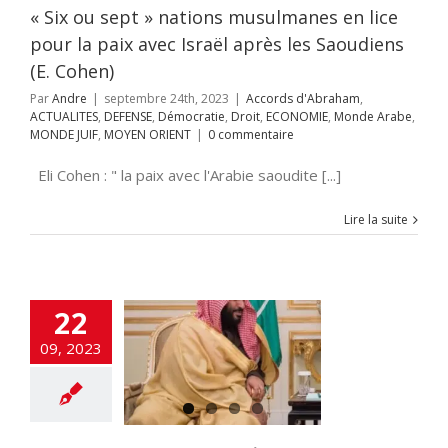
IE
Monde Arabe
« Six ou sept » nations musulmanes en lice
E JUIF
MOYEN
ORIENT
pour la paix avec Israël après les Saoudiens
(E. Cohen)
Par
Andre
|
septembre 24th, 2023
|
Accords d'Abraham
,
ACTUALITES
,
DEFENSE
,
Démocratie
,
Droit
,
ECONOMIE
,
Monde Arabe
,
MONDE JUIF
,
MOYEN ORIENT
|
0 commentaire
Eli Cohen : " la paix avec l'Arabie saoudite [...]
Lire la suite
22
mane : le projet
09, 2023
 palestinien en
ourdine-
ternation à
Ramallah
rds d'Abraham