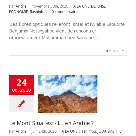
Par
Andre
|
novembre 30th, 2020
|
A LA UNE
,
DEFENSE
,
ECONOMIE
,
flashinfos
|
0 commentaire
Des fibres optiques relieront Israël et l’Arabie Saoudite.
Benjamin Netanyahou vient de rencontrer
officieusement Mohammad ben Salmane ...
Lire la suite
24
06, 2020
t Sinai est-il…
n Arabie ?
UNE
flashinfos
JUDAISME
Le Mont Sinai est-il… en Arabie ?
Par
Andre
|
juin 24th, 2020
|
A LA UNE
,
flashinfos
,
JUDAISME
|
0