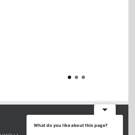
Yaïr Golan : une démocratie pour
un seul camp
CONTACT INFO
What do you like about this page?