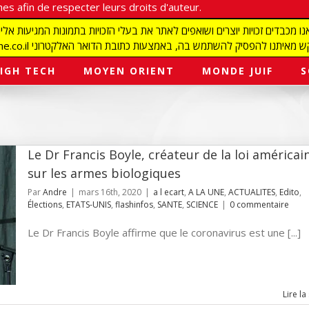
es afin de respecter leurs droits d'auteur.
redaction@israelmagazine.co.il סיק להשתמש בה, באמצעות כתובת הדואר האלקטרוני
IGH TECH
MOYEN ORIENT
MONDE JUIF
S
Le Dr Francis Boyle, créateur de la loi américai
sur les armes biologiques
Par
Andre
|
mars 16th, 2020
|
a l ecart
,
A LA UNE
,
ACTUALITES
,
Edito
,
Élections
,
ETATS-UNIS
,
flashinfos
,
SANTE
,
SCIENCE
|
0 commentaire
Le Dr Francis Boyle affirme que le coronavirus est une [...]
Lire la