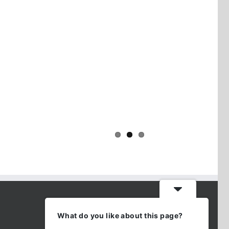
Yaïr Golan : une démocratie pour un
seul camp
CONTACT INFO
What do you like about this page?