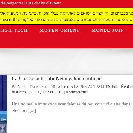
de respecter leurs droits d'auteur.
redaction@israelmagazine.co.il יק להשתמש בה, באמצעות כתובת הדואר האלקטרוני
HIGH TECH
MOYEN ORIENT
MONDE JUIF
La Chasse anti Bibi Netanyahou continue
Par
Andre
|
février 27th, 2020
|
a l ecart
,
A LA UNE
,
ACTUALITES
,
Edito
,
Élection
flashinfos
,
POLITIQUE
,
SOCIETE
|
0 commentaire
Une nouvelle immixtion scandaleuse du pouvoir judiciaire dans l
élections [...]