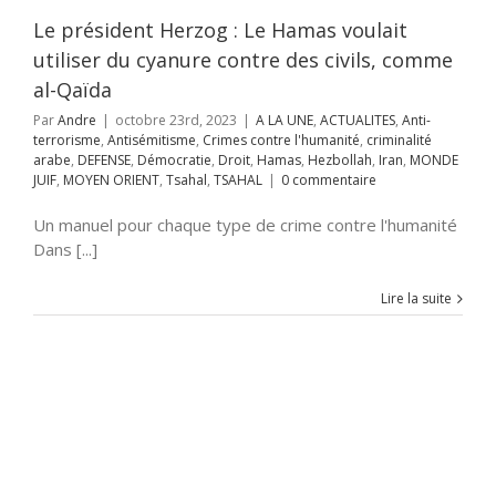
té arabe
DEFENSE
tie
Droit
Hamas
Le président Herzog : Le Hamas voulait
lah
Iran
MONDE
utiliser du cyanure contre des civils, comme
MOYEN ORIENT
ahal
TSAHAL
al-Qaïda
Par
Andre
|
octobre 23rd, 2023
|
A LA UNE
,
ACTUALITES
,
Anti-
terrorisme
,
Antisémitisme
,
Crimes contre l'humanité
,
criminalité
arabe
,
DEFENSE
,
Démocratie
,
Droit
,
Hamas
,
Hezbollah
,
Iran
,
MONDE
JUIF
,
MOYEN ORIENT
,
Tsahal
,
TSAHAL
|
0 commentaire
Un manuel pour chaque type de crime contre l'humanité
Dans [...]
Lire la suite