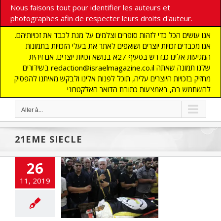
Nous faisons tout pour identifier les auteurs et
photographes afin de respecter leurs droits d'auteur.
אנו עושים הכל כדי לזהות סופרים וצלמים על מנת לכבד את זכויותיהם.
אנו מכבדים זכויות יוצרים ושואפים לאתר את בעלי הזכויות בתמונות
המגיעות אלינו כנדרש בסעיף 27א בנושא זכויות יוצרים. אם זיהית
בשידורים redaction@israelmagazine.co.il שלנו תמונה שאתה
מחזיק בזכויות היוצרים עליה, תוכל לפנות אלינו ולבקש מאיתנו להפסיק
להשתמש בה, באמצעות כתובת הדואר האלקטרוני
Aller à...
21EME SIECLE
26
11, 2019
: LA GUERRE DU
EME SIECLE
NE
ACTUALITES
DEFENSE