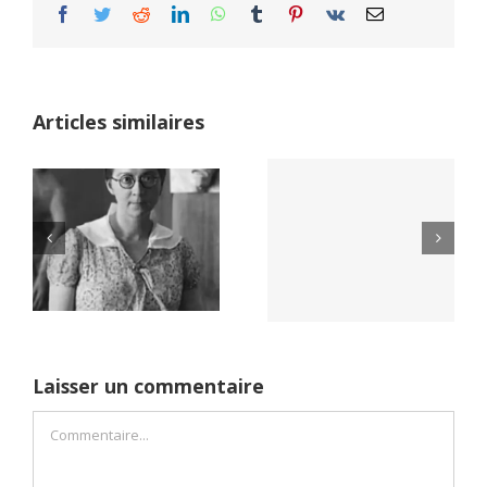
Facebook
Twitter
Reddit
LinkedIn
WhatsApp
Tumblr
Pinterest
Vk
Email
Articles similaires
Yaïr Golan : une
Netflix Field of
démocratie pour
Dreams (1989)
un seul camp
Laisser un commentaire
Commentaire