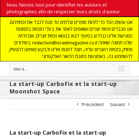
Nous faisons tout pour identifier les auteurs et
photographes afin de respecter leurs droits d'auteur.
אנו עושים הכל כדי לזהות סופרים וצלמים על מנת לכבד את זכויותיהם.
אנו מכבדים זכויות יוצרים ושואפים לאתר את בעלי הזכויות בתמונות
המגיעות אלינו כנדרש בסעיף 27א בנושא זכויות יוצרים. אם זיהית
בשידורים redaction@israelmagazine.co.il שלנו תמונה שאתה
מחזיק בזכויות היוצרים עליה, תוכל לפנות אלינו ולבקש מאיתנו להפסיק
להשתמש בה, באמצעות כתובת הדואר האלקטרוני
Aller à...
La start-up CarboFix et la start-up
Moonshot Space
Précédent
Suivant
La start-up CarboFix et la start-up