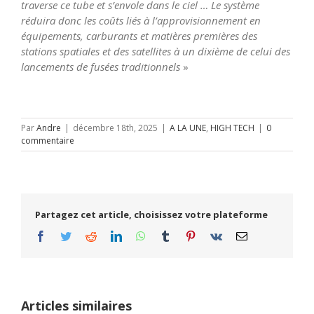
traverse ce tube et s’envole dans
le ciel
… Le système
réduira donc les coûts liés à l’approvisionnement en
équipements, carburants et matières premières des
stations spatiales et des satellites à un dixième de celui des
lancements de fusées traditionnels
»
Par
Andre
|
décembre 18th, 2025
|
A LA UNE
,
HIGH TECH
|
0
commentaire
Partagez cet article, choisissez votre plateforme
Facebook
Twitter
Reddit
LinkedIn
WhatsApp
Tumblr
Pinterest
Vk
Email
Articles similaires