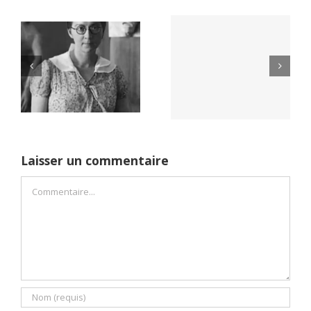
Yaïr Golan : une
Netflix Field of
démocratie pour
Dreams (1989)
un seul camp
Laisser un commentaire
Commentaire