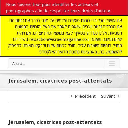
Nous faisons tout pour identifier les auteurs et
photographes afin de respecter leurs droits d'auteur.
אנו עושים הכל כדי לזהות סופרים וצלמים על מנת לכבד את זכויותיהם.
אנו מכבדים זכויות יוצרים ושואפים לאתר את בעלי הזכויות בתמונות
המגיעות אלינו כנדרש בסעיף 27א בנושא זכויות יוצרים. אם זיהית
בשידורים redaction@israelmagazine.co.il שלנו תמונה שאתה
מחזיק בזכויות היוצרים עליה, תוכל לפנות אלינו ולבקש מאיתנו להפסיק
להשתמש בה, באמצעות כתובת הדואר האלקטרוני
Aller à...
Jérusalem, cicatrices post-attentats
Précédent
Suivant
Jérusalem, cicatrices post-attentats