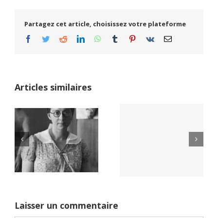
Partagez cet article, choisissez votre plateforme
Facebook
Twitter
Reddit
LinkedIn
WhatsApp
Tumblr
Pinterest
Vk
Email
Articles similaires
Yaïr Golan : une
Netflix Field of
démocratie pour
Dreams (1989)
un seul camp
Laisser un commentaire