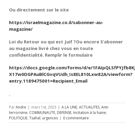
Ou directement sur le site
https://israelmagazine.co.il/sabonner-au-
magazine/
Loi du Retour ou qui est Juif ?Ou encore S’abonner
au magazine livré chez vous en toute
confidentialité. Remplir le formulaire
https://docs.google.com/forms/d/e/1FAIpQLSfPYJfb8K
X17w0DGPAuBlCGvqVUdh_Is8EL810Lxw82A/viewform?
entry.1189475001=Recipient_Email
Par
Andre
|
mars 1st, 2023
|
A LA UNE
,
ACTUALITES
,
Anti-
terrorisme
,
COMMUNAUTE
,
DEFENSE
,
Incitation à la haine
,
POLITIQUE
,
Tsahal
,
urgences
|
0 commentaire