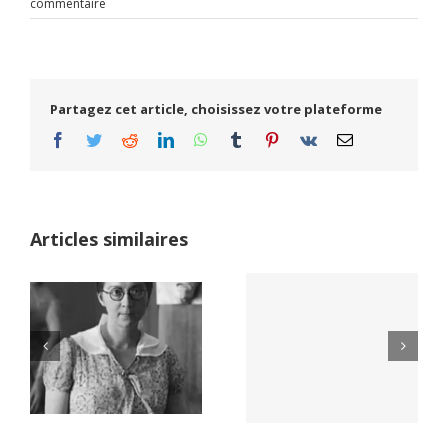
commentaire
Partagez cet article, choisissez votre plateforme
Facebook
Twitter
Reddit
LinkedIn
WhatsApp
Tumblr
Pinterest
Vk
Email
Articles similaires
Yaïr Golan : une
Netflix Field of
démocratie pour
Dreams (1989)
un seul camp