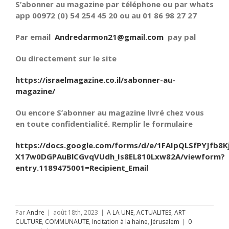
S’abonner au magazine par téléphone ou par whats
app 00972 (0) 54 254 45 20 ou au 01 86 98 27 27
Par email
Andredarmon21@gmail.com
pay pal
Ou directement sur le site
https://israelmagazine.co.il/sabonner-au-
magazine/
Ou encore S’abonner au magazine livré chez vous
en toute confidentialité. Remplir le formulaire
https://docs.google.com/forms/d/e/1FAIpQLSfPYJfb8K
X17w0DGPAuBlCGvqVUdh_Is8EL810Lxw82A/viewform?
entry.1189475001=Recipient_Email
Par
Andre
|
août 18th, 2023
|
A LA UNE
,
ACTUALITES
,
ART
CULTURE
,
COMMUNAUTE
,
Incitation à la haine
,
Jérusalem
|
0