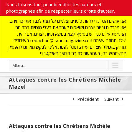
Nous faisons tout pour identifier les auteurs et
photographes afin de respecter leurs droits d'auteur.
אנו עושים הכל כדי לזהות סופרים וצלמים על מנת לכבד את זכויותיהם.
אנו מכבדים זכויות יוצרים ושואפים לאתר את בעלי הזכויות בתמונות
המגיעות אלינו כנדרש בסעיף 27א בנושא זכויות יוצרים. אם זיהית
בשידורים redaction@israelmagazine.co.il שלנו תמונה שאתה
מחזיק בזכויות היוצרים עליה, תוכל לפנות אלינו ולבקש מאיתנו להפסיק
להשתמש בה, באמצעות כתובת הדואר האלקטרוני
Aller à...
Attaques contre les Chrétiens Michèle
Mazel
Précédent
Suivant
Attaques contre les Chrétiens Michèle